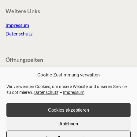
Weitere Links
Impressum
Datenschutz
Öffnungszeiten
Mo – Fr: 8:00-20:00
Cookie-Zustimmung verwalten
Samstag: 8:00-16:00
Wir verwenden Cookies, um unsere Website und unseren Service
Sonntag nach Absprache
zu optimieren.
Datenschutz
–
Impressum
Cookies akzeptieren
© 2025 Slim Balance Nürtingen
Ablehnen